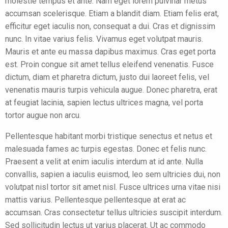
molestie tempus et ante. Nam eget lorem pulvinar metus
accumsan scelerisque. Etiam a blandit diam. Etiam felis erat,
efficitur eget iaculis non, consequat a dui. Cras et dignissim
nunc. In vitae varius felis. Vivamus eget volutpat mauris.
Mauris et ante eu massa dapibus maximus. Cras eget porta
est. Proin congue sit amet tellus eleifend venenatis. Fusce
dictum, diam et pharetra dictum, justo dui laoreet felis, vel
venenatis mauris turpis vehicula augue. Donec pharetra, erat
at feugiat lacinia, sapien lectus ultrices magna, vel porta
tortor augue non arcu.
Pellentesque habitant morbi tristique senectus et netus et
malesuada fames ac turpis egestas. Donec et felis nunc.
Praesent a velit at enim iaculis interdum at id ante. Nulla
convallis, sapien a iaculis euismod, leo sem ultricies dui, non
volutpat nisl tortor sit amet nisl. Fusce ultrices urna vitae nisi
mattis varius. Pellentesque pellentesque at erat ac
accumsan. Cras consectetur tellus ultricies suscipit interdum.
Sed sollicitudin lectus ut varius placerat. Ut ac commodo