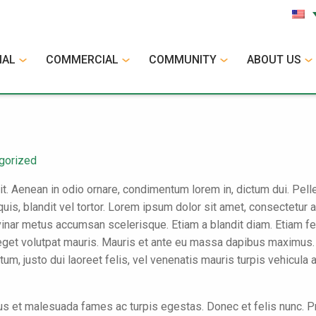
IAL
COMMERCIAL
COMMUNITY
ABOUT US
gorized
t. Aenean in odio ornare, condimentum lorem in, dictum dui. Pelle
uis, blandit vel tortor. Lorem ipsum dolor sit amet, consectetur 
ar metus accumsan scelerisque. Etiam a blandit diam. Etiam felis 
s eget volutpat mauris. Mauris et ante eu massa dapibus maximus. 
um, justo dui laoreet felis, vel venenatis mauris turpis vehicula a
s et malesuada fames ac turpis egestas. Donec et felis nunc. Prae