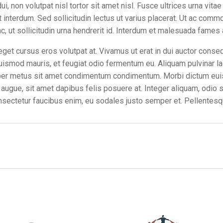
ui, non volutpat nisl tortor sit amet nisl. Fusce ultrices urna vita
t interdum. Sed sollicitudin lectus ut varius placerat. Ut ac com
unc, ut sollicitudin urna hendrerit id. Interdum et malesuada fames
eget cursus eros volutpat at. Vivamus ut erat in dui auctor cons
 euismod mauris, et feugiat odio fermentum eu. Aliquam pulvinar 
per metus sit amet condimentum condimentum. Morbi dictum euism
 augue, sit amet dapibus felis posuere at. Integer aliquam, odio
 consectetur faucibus enim, eu sodales justo semper et. Pellentesqu