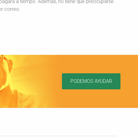
 pagará a tiempo. Además, no tiene que preocuparse
or correo.
PODEMOS AYUDAR