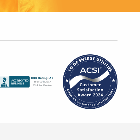
Harlingen, TX 78550
(956) 425-7755
Junior’s Supermarket
G
#7
1410 E Texano Dr.
Hidalgo, TX 78577
(956) 843-1836
El Centro
H
500 N. MAIN
La Feria, TX 78559
(956) 797-1013
A&V Lopez
I
Supermarket
719 State Highway 100