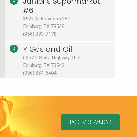
Junior’s Supermarket
C
#6
3621 N. Business 281
Edinburg, TX 78539
(956) 383-7178
Y Gas and Oil
D
6257 E State Highway 107
Edinburg, TX 78542
(956) 381-6464
Elsa’s Mr Check’s
E
200 W. Edinburg Suite A
Elsa, TX 78543
(956) 262-7700
PODEMOS AYUDAR
Loop Express Mart
F
1218 NO LOOP 499