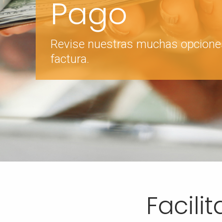
Pago
Revise nuestras muchas opcione
factura.
Facili