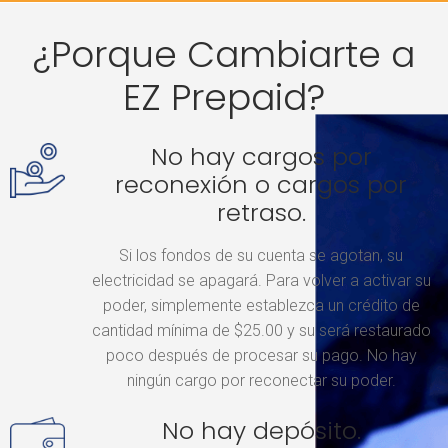
¿Porque Cambiarte a
EZ Prepaid?
No hay cargos por
reconexión o cargos por
retraso.
Si los fondos de su cuenta se agotan, su
electricidad se apagará. Para volver a activar su
poder, simplemente establezca un crédito de
cantidad mínima de $25.00 y su será restaurado
poco después de procesar su pago. No hay
ningún cargo por reconectar su poder.
No hay depósito.