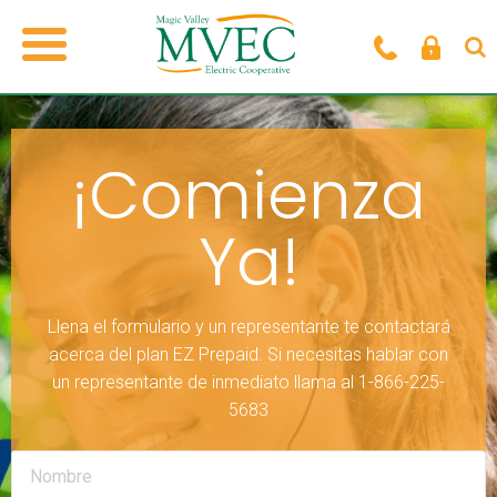
¡Comienza
Ya!
Llena el formulario y un representante te contactará
acerca del plan EZ Prepaid. Si necesitas hablar con
un representante de inmediato llama al 1-866-225-
5683