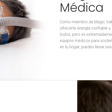
Médica
Como miembro de Magic Valle
ofrecerte energía confiable 
todos, pero es extremadame
equipos médicos para sostener
en tu hogar, puedes llenar un