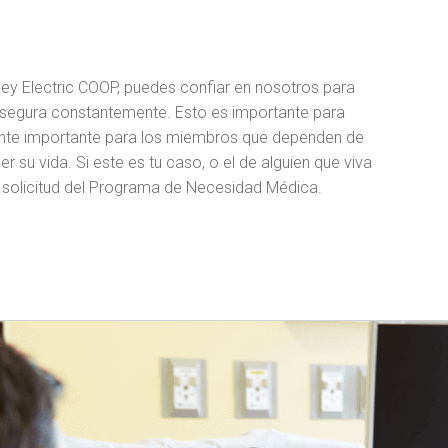
y Electric COOP, puedes confiar en nosotros para
y segura constantemente. Esto es importante para
nte importante para los miembros que dependen de
 su vida. Si este es tu caso, o el de alguien que viva
a solicitud del Programa de Necesidad Médica.