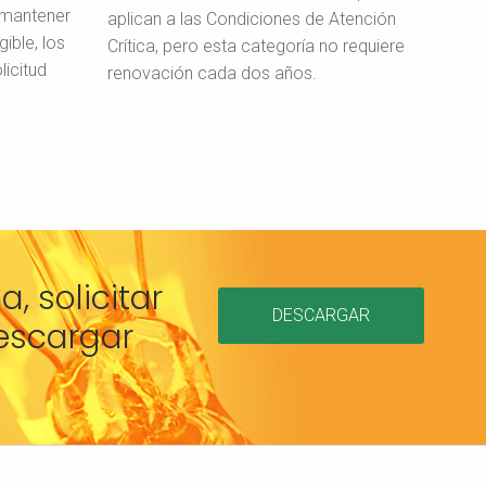
 mantener
aplican a las Condiciones de Atención
gible, los
Crítica, pero esta categoría no requiere
icitud
renovación cada dos años.
, solicitar
DESCARGAR
descargar