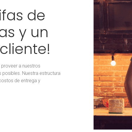
ifas de
jas y un
cliente!
 proveer a nuestros
 posibles. Nuestra estructura
 costos de entrega y