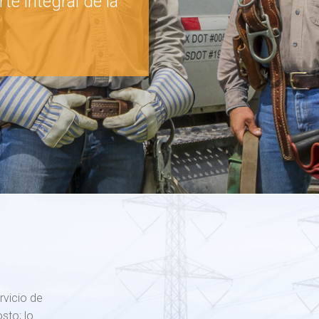
te integral de la
rvicio de
sto; lo