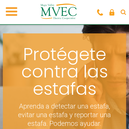
Protégete
contra las
estafas
Aprenda a detectar una estafa,
evitar una estafa y reportar una
estafa. Podemos ayudar.