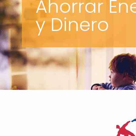
Ahorrar En
y Dinero