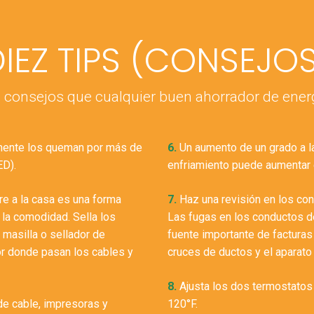
IEZ TIPS (CONSEJO
 consejos que cualquier buen ahorrador de ener
mente los queman por más de
6.
Un aumento de un grado a la
ED).
enfriamiento puede aumentar 
aire a la casa es una forma
7.
Haz una revisión en los con
 la comodidad. Sella los
Las fugas en los conductos d
 masilla o sellador de
fuente importante de facturas a
or donde pasan los cables y
cruces de ductos y el aparato 
8.
Ajusta los dos termostatos 
de cable, impresoras y
120°F.