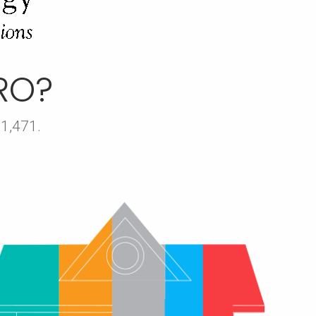
RO?
$1,471.