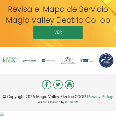
Revisa el Mapa de Servicio
Magic Valley Electric Co-op
VER
Visit
Visit
Visit
Magic
Magic
Magic
© Copyright 2026 Magic Valley Electric COOP.
Privacy Policy
.
Valley
Valley
Valley
Website Design by
CODESM
on
on
on