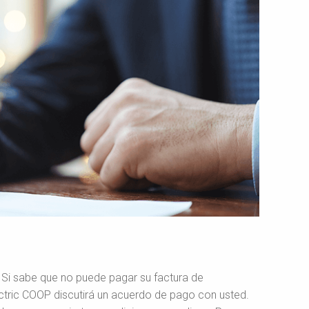
 Si sabe que no puede pagar su factura de
ectric COOP discutirá un acuerdo de pago con usted.