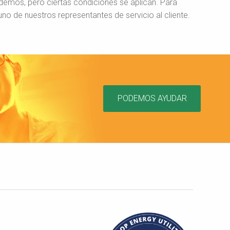
mos, pero ciertas condiciones se aplican. Para
o de nuestros representantes de servicio al cliente.
PODEMOS AYUDAR