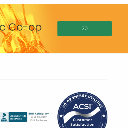
ric Co-op
GO