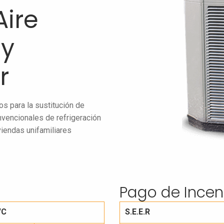
ire
 y
r
s para la sustitución de
vencionales de refrigeración
iendas unifamiliares
Pago de Incen
/C
S.E.E.R