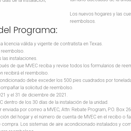
 días de la instalación,
Los nuevos hogares y las cu
reembolsos.
del Programa:
a licencia válida y vigente de contratista en Texas.
e reembolso.
las instalaciones.
ués de que MVEC reciba y revise todos los formularios de re
 recibirá el reembolso.
ndicionado debe exceder los 500 pies cuadrados por tonelada. S
compañar la solicitud de reembolso.
021 y el 31 de diciembre de 2021.
dentro de los 30 días de la instalación de la unidad.
r enviada por correo a MVEC, Attn: Rebate Program, P.O. Box 2
cción del hogar y el número de cuenta de MVEC en el recibo o fa
 compra. Los sistemas de aire acondicionado instalados y co