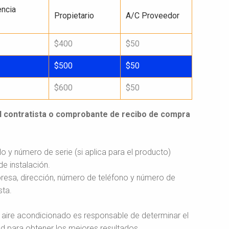
encia
Propietario
A/C Proveedor
$400
$50
$500
$50
$600
$50
del contratista o comprobante de recibo de compra
 y número de serie (si aplica para el producto)
e instalación.
esa, dirección, número de teléfono y número de
sta.
e aire acondicionado es responsable de determinar el
 para obtener los mejores resultados.