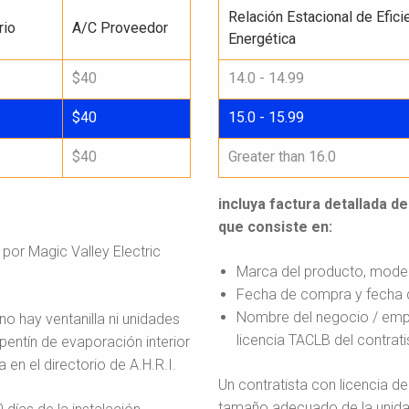
Relación Estacional de Efici
rio
A/C Proveedor
Energética
$40
14.0 - 14.99
$40
15.0 - 15.99
$40
Greater than 16.0
:
incluya factura detallada 
que consiste en:
por Magic Valley Electric
Marca del producto, modelo
Fecha de compra y fecha d
Nombre del negocio / empr
no hay ventanilla ni unidades
licencia TACLB del contrati
pentín de evaporación interior
en el directorio de A.H.R.I.
Un contratista con licencia d
tamaño adecuado de la unidad