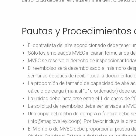
La solicitud debe ser enviada en línea dentro de los 30
Pautas y Procedimientos 
El contratista del aire acondicionado debe tener un
Sólo los empleados MVEC iniciaran formularios d
MVEC se reserva el derecho de inspeccionar todas 
El reembolso será desembolsado al miembro desp
semanas después de recibir toda la documentación
La proporción de tamaño de capacidad de aire aco
cálculo de carga (manual "J" u ordenador) debe a
La unidad debe instalarse entre el 1 de enero de 2
La solicitud de reembolso debe ser enviada a MVEC 
Una copia del recibo de compra o factura debe se
(info@magicvalley.coop). Por favor incluya la dire
El Miembro de MVEC debe proporcionar prueba de