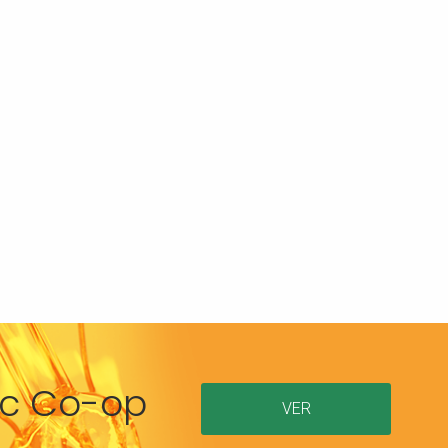
ric Co-op
VER