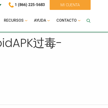
1 (866) 225-5683
MI CUENTA
RECURSOS
AYUDA
CONTACTO
roidAPK过毒-