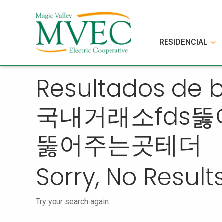
RESIDENCIAL
Resultados de
국내거래소fds
뚫어주는곳테더
Sorry, No Results
Try your search again.